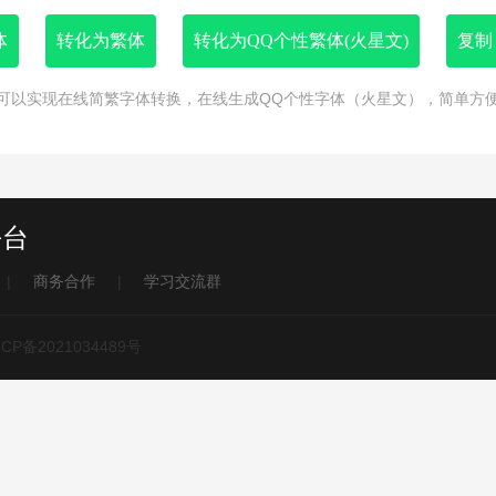
具可以实现在线简繁字体转换，在线生成QQ个性字体（火星文），简单方便
平台
|
商务合作
|
学习交流群
ICP备2021034489号