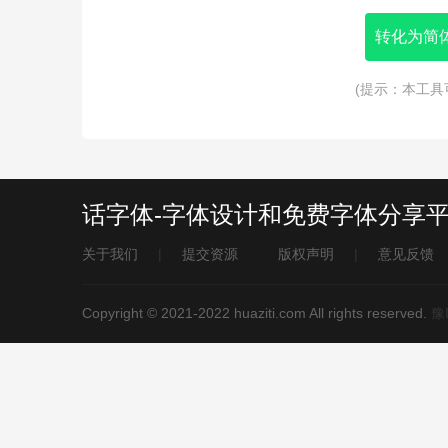
(提示：本工
话字体-字体设计和免费字体分享
关于我们
|
提交资源
版权声明
|
意见反馈
Copyright © 2021-2022 huaziti.com All rights reserved.
豫