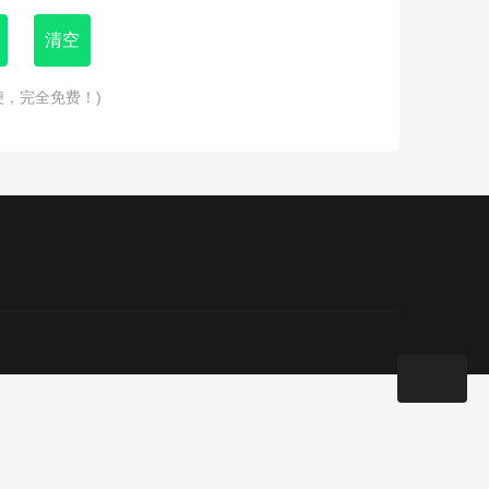
，完全免费！)