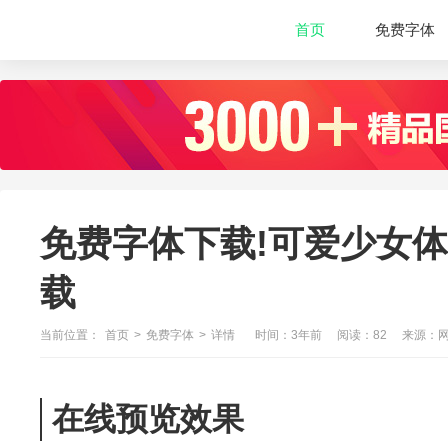
首页
免费字体
免费字体下载!可爱少女体
载
当前位置：
首页
>
免费字体
>
详情
时间：3年前
阅读：82
来源：
在线预览效果