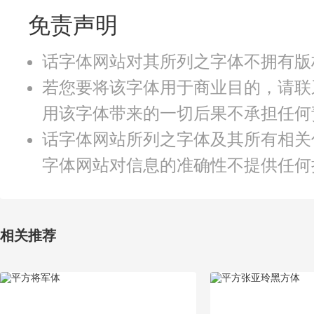
免责声明
话字体网站对其所列之字体不拥有版
若您要将该字体用于商业目的，请联
用该字体带来的一切后果不承担任何
话字体网站所列之字体及其所有相关
字体网站对信息的准确性不提供任何
相关推荐